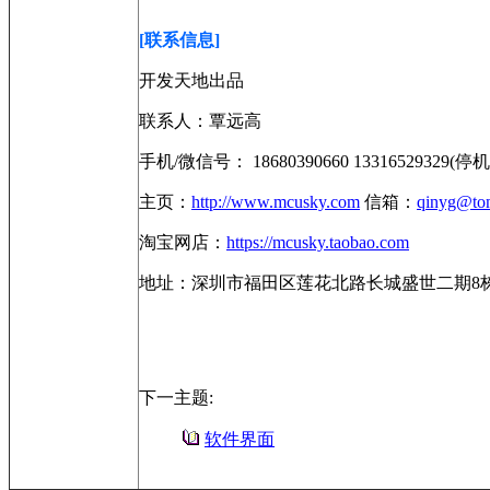
[
联系信息]
开发天地出品
联系人：覃远高
手机/微信号： 18680390660 13316529329(停机
主页：
http://www.mcusky.com
信箱：
qinyg@to
淘宝网店：
https://mcusky.taobao.com
地址：深圳市福田区莲花北路长城盛世二期8栋32
下一主题:
软件界面