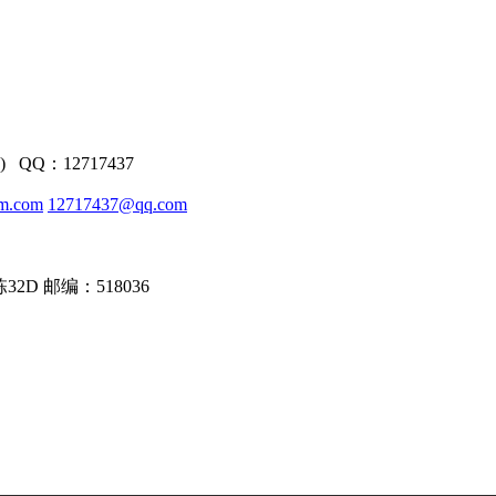
) QQ：12717437
m.com
12717437@qq.com
D 邮编：518036