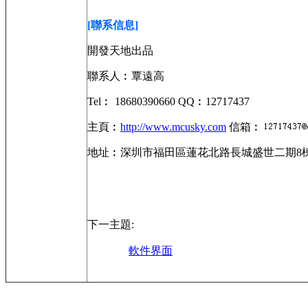
[
聯系信息]
開發天地出品
聯系人︰覃遠高
Tel︰ 18680390660 QQ︰12717437
主頁︰
http://www.mcusky.com
信箱︰
地址︰深圳市福田區蓮花北路長城盛世二期8棟32
下一主題:
軟件界面