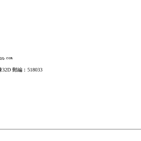
D 郵編︰518033