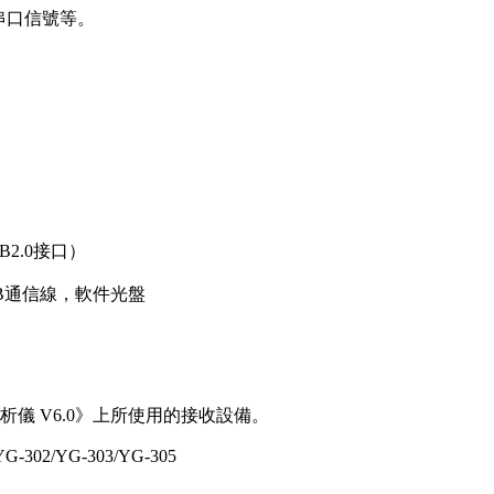
試串口信號等。
SB2.0接口）
SB通信線，軟件光盤
碼分析儀 V6.0》上所使用的接收設備。
02/YG-303/YG-305