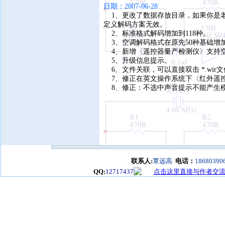
日期：2007-06-28
1、更改了数据存放目录，如果你是老用户
定义解码方案无效。
2、标准格式解码增加到118种。
3、空调解码格式在原先50种基础增加
4、新增〈遥控器量产检测仪〉支持
5、升级信息提示。
6、文件关联，可以直接双击 *.wir
7、修正在英文操作系统下〈红外遥控
8、修正：不选中声音提示不能产生
联系人:
覃远高
电话：
18680390
QQ:
12717437