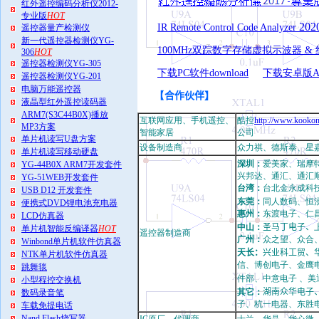
红外遥控编码分析仪2012-
专业版
HOT
2020 
IR Remote Control Code Analyzer
遥控器量产检测仪
新一代遥控器检测仪YG-
100MHz双踪数字存储虚拟示波器 &
306
HOT
遥控器检测仪YG-305
下载PC软件download
下载安卓版A
遥控器检测仪YG-201
电脑万能遥控器
【
合作伙伴】
液晶型红外遥控读码器
ARM7(S3C44B0X)播放
互联网应用、手机遥控、
酷控
http://www.kooko
MP3方案
智能家居
公司
单片机读写U盘方案
设备制造商
众力祺、德斯泰、星
单片机读写移动硬盘
深圳：
爱美家、瑞摩
YG-44B0X ARM7开发套件
兴邦达、通汇、通汇
YG-51WEB开发套件
台湾：
台北金永成科
USB D12 开发套件
东莞：
同人数码、恒
便携式DVD锂电池充电器
惠州：
东渡电子、仁
LCD仿真器
中山：
圣马丁电子、
单片机智能反编译器
HOT
遥控器制造商
广州：
众之望、众合、威
Winbond单片机软件仿真器
天长：
兴业科工贸、
NTK单片机软件仿真器
信、博创电子、金鹰
跳舞毯
件部、中意电子 、美
小型程控交换机
其它：
湖南众华电子
数码录音笔
子、杭一电器、东胜
车载免提电话
Nand Flash烧写器