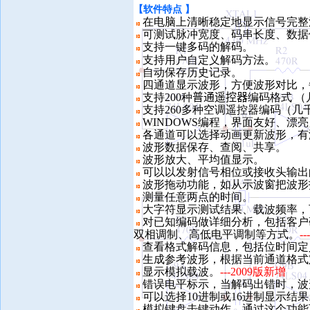
【
软件特点 】
在电脑上清晰稳定地显示信号完整
可测试脉冲宽度、码串长度、数据
支持一键多码的解码。
支持用户自定义解码方法。
自动保存历史记录。
四通道显示波形，方便波形对比，
支持200种
普通遥控器
编码格式 
支持260多种空调遥控器编码（几
WINDOWS编程，界面友好、漂
各通道可以选择动画更新波形，有
波形数据保存、查阅、共享。
波形放大、平均值显示。
可以以发射信号相位或接收头输出
波形拖动功能，如从示波窗把波形
测量任意两点的时间。
大字符显示测试结果、载波频率，
对已知编码做详细分析，包括客户
双相调制、高低电平调制等方式。
-
查看格式解码信息，包括位时间定
生成参考波形，根据当前通道格式
显示模拟载波。
---2009版新增
错误电平标示，当解码出错时，波
可以选择10进制或16进制显示结果
模拟键盘击键动作，通过这个功能可