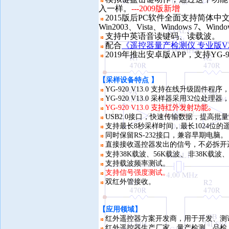
入一样。
---2009版新增
2015版后PC软件全面支持简体中文、繁
Win2003、Vista、Windows 7
、Windo
支持中英语音读键码、读载波。
配合
《遥控器量产检测仪 专业版V2
2019年推出安卓版APP，支持YG-92
【
采样设备特点 】
YG-920 V1
3
.0 支持在线升级固件程序
YG-920 V1
3
.0 采样器采用32位处理器
YG-920 V1
3
.0
支持红外发射功能。
USB2.0接口，快速传输数据，提高批
支持最长8秒采样时间，最长1024位的
同时保留RS-232接口，兼容早期电脑。
直接接收遥控器发出的信号，不必拆开
、
支持38K载波、56K载波
非38K载波
支持载波频率测试。
支持信号强度测试。
双红外管接收。
【应用领域】
红外遥控器方案开发商，用于开发、测
红外遥控器生产厂家，量产检测、品检