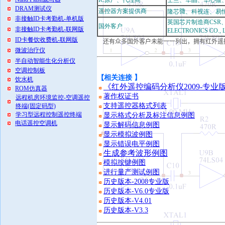
IC原厂、代理商
士兰、华晶、华心微
DRAM测试仪
遥控器方案提供商
隆芯
微
、科视连、易恒
非接触ID卡考勤机-单机版
英国芯片制造商CSR、GMP I
国外客户
非接触ID卡考勤机-联网版
ELECTRONICS CO., L
ID卡餐饮收费机-联网版
还有众多国外客户未能一一列出，拥有红外遥
微波治疗仪
半自动智能生化分析仪
空调控制板
【
相关连接 】
饮水机
《红外遥控编码分析仪2009-专业
ROM仿真器
著作权证书
远程机房环境监控-空调遥控
支持遥控器格式列表
终端(固定码型)
学习型远程控制遥控终端
显示格式分析及标注信息例图
电话遥控空调机
显示解码信息例图
显示模拟波例图
显示错误电平例图
生成参考波形例图
模拟按键例图
进行量产测试例图
历史版本-2008专业版
历史版本-V6.0专业版
历史版本-V4.01
历史版本-V3.3