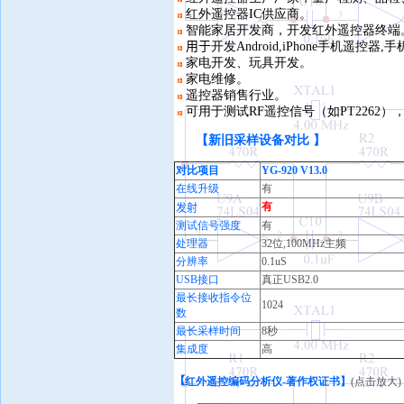
红外遥控器IC供应商。
智能家居开发商，开发红外遥控器终端
用于
开发Android,iPhone手机遥控器
家电开发、玩具开发。
家电维修。
遥控器销售行业。
可用于测试RF遥控信号（如PT2262
【
新旧采样设备对比 】
对比项目
YG-920 V13.0
在线升级
有
有
发射
测试信号强度
有
处理器
32位,100MHz主频
分辨率
0.1uS
USB接口
真正USB2.0
最长接收指令位
1024
数
最长采样时间
8秒
集成度
高
【
红外遥控编码分析仪-著作权证书】
(点击放大)