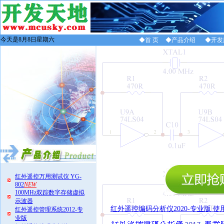
今天是8月8日星期六
◆首 页
◆产品介绍
◆开发
红外遥控万用测试仪 YG-
802
NEW
100MHz双踪数字存储虚拟
示波器
红外遥控编码分析仪2020-专业版 使
红外遥控管理系统2012-专
业版